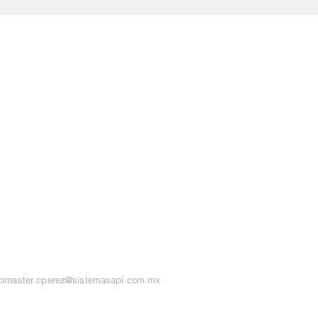
ebmaster
cperez@sistemasapi.com.mx