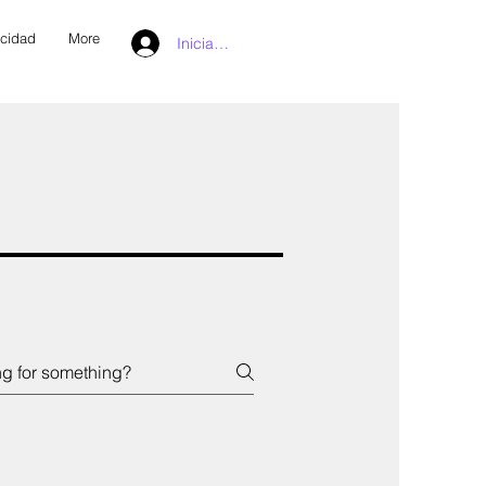
acidad
More
Iniciar sesión